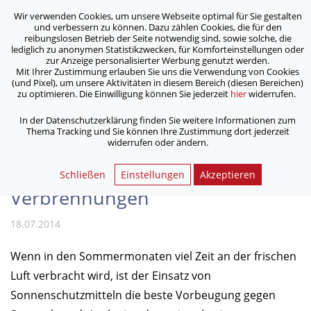
Wir verwenden Cookies, um unsere Webseite optimal für Sie gestalten
ASB Bonn/Rhein-Sieg/Eifel e.V.
und verbessern zu können. Dazu zählen Cookies, die für den
bewegt Menschen
reibungslosen Betrieb der Seite notwendig sind, sowie solche, die
lediglich zu anonymen Statistikzwecken, für Komforteinstellungen oder
zur Anzeige personalisierter Werbung genutzt werden.
Mit Ihrer Zustimmung erlauben Sie uns die Verwendung von Cookies
/
/
Home
Archiv
(und Pixel), um unsere Aktivitäten in diesem Bereich (diesen Bereichen)
Sommer, Sonne, Grillsai­son: Tipps zur Vorbeugung gegen
zu optimieren. Die Einwilligung können Sie jederzeit
hier
widerrufen.
Verbrennungen
In der Datenschutzerklärung finden Sie weitere Informationen zum
Thema Tracking und Sie können Ihre Zustimmung dort jederzeit
widerrufen oder ändern.
Sommer, Sonne, Grillsai­son:
Tipps zur Vorbeugung gegen
Schließen
Einstellungen
Akzeptieren
Verbrennungen
18.07.2014
Wenn in den Sommermonaten viel Zeit an der frischen
Luft verbracht wird, ist der Einsatz von
Sonnenschutzmitteln die beste Vorbeugung gegen