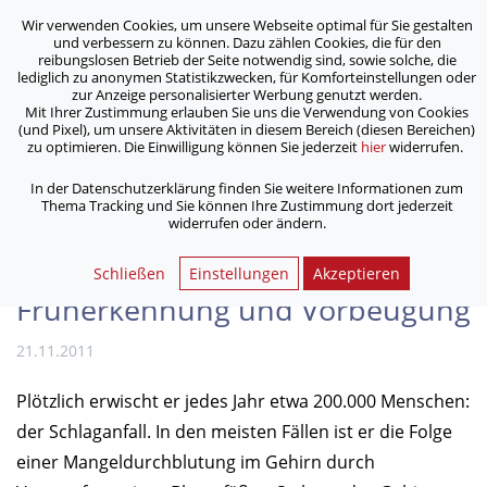
Wir verwenden Cookies, um unsere Webseite optimal für Sie gestalten
ASB Bonn/Rhein-Sieg/Eifel e.V.
und verbessern zu können. Dazu zählen Cookies, die für den
bewegt Menschen
reibungslosen Betrieb der Seite notwendig sind, sowie solche, die
lediglich zu anonymen Statistikzwecken, für Komforteinstellungen oder
zur Anzeige personalisierter Werbung genutzt werden.
Mit Ihrer Zustimmung erlauben Sie uns die Verwendung von Cookies
/
/
Home
Archiv
(und Pixel), um unsere Aktivitäten in diesem Bereich (diesen Bereichen)
Schlaganfall: Blitz aus heiterem Himmel? ASB gibt Tipps zur
zu optimieren. Die Einwilligung können Sie jederzeit
hier
widerrufen.
Früher­kennung und Vorbeugung
In der Datenschutzerklärung finden Sie weitere Informationen zum
Thema Tracking und Sie können Ihre Zustimmung dort jederzeit
widerrufen oder ändern.
Schlaganfall: Blitz aus heiterem
Himmel? ASB gibt Tipps zur
Schließen
Einstellungen
Akzeptieren
Früher­kennung und Vorbeugung
21.11.2011
Plötzlich erwischt er jedes Jahr etwa 200.000 Menschen:
der Schlaganfall. In den meisten Fällen ist er die Folge
einer Mangeldurchblutung im Gehirn durch