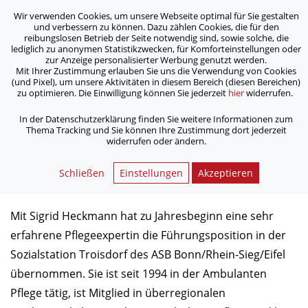
Wir verwenden Cookies, um unsere Webseite optimal für Sie gestalten
ASB Bonn/Rhein-Sieg/Eifel e.V.
und verbessern zu können. Dazu zählen Cookies, die für den
bewegt Menschen
reibungslosen Betrieb der Seite notwendig sind, sowie solche, die
lediglich zu anonymen Statistikzwecken, für Komforteinstellungen oder
zur Anzeige personalisierter Werbung genutzt werden.
Mit Ihrer Zustimmung erlauben Sie uns die Verwendung von Cookies
/
/
Home
Archiv
(und Pixel), um unsere Aktivitäten in diesem Bereich (diesen Bereichen)
Neue Leitung für ASB-Sozialstation in Troisdorf
zu optimieren. Die Einwilligung können Sie jederzeit
hier
widerrufen.
In der Datenschutzerklärung finden Sie weitere Informationen zum
Thema Tracking und Sie können Ihre Zustimmung dort jederzeit
Neue Leitung für ASB-
widerrufen oder ändern.
Sozialstation in Troisdorf
Schließen
Einstellungen
Akzeptieren
06.01.2012
Mit Sigrid Heckmann hat zu Jahresbeginn eine sehr
erfahrene Pflegeexpertin die Führungsposition in der
Sozialstation Troisdorf des ASB Bonn/Rhein-Sieg/Eifel
übernommen. Sie ist seit 1994 in der Ambulanten
Pflege tätig, ist Mitglied in überregionalen