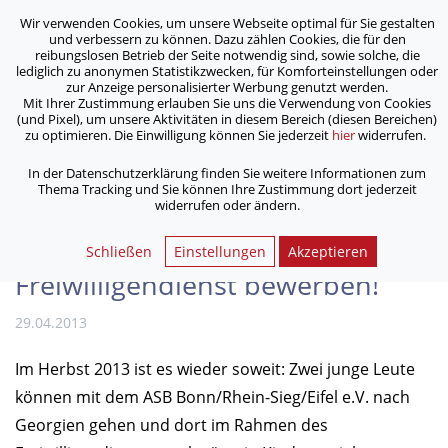
Wir verwenden Cookies, um unsere Webseite optimal für Sie gestalten
ASB Bonn/Rhein-Sieg/Eifel e.V.
und verbessern zu können. Dazu zählen Cookies, die für den
bewegt Menschen
reibungslosen Betrieb der Seite notwendig sind, sowie solche, die
lediglich zu anonymen Statistikzwecken, für Komforteinstellungen oder
zur Anzeige personalisierter Werbung genutzt werden.
Mit Ihrer Zustimmung erlauben Sie uns die Verwendung von Cookies
/
/
Home
Archiv
(und Pixel), um unsere Aktivitäten in diesem Bereich (diesen Bereichen)
Mit weltwärts und dem ASB nach Georgien: Jetzt für
zu optimieren. Die Einwilligung können Sie jederzeit
hier
widerrufen.
Freiwilligendienst bewerben!
In der Datenschutzerklärung finden Sie weitere Informationen zum
Thema Tracking und Sie können Ihre Zustimmung dort jederzeit
widerrufen oder ändern.
Mit weltwärts und dem ASB
nach Georgien: Jetzt für
Schließen
Einstellungen
Akzeptieren
Freiwilligendienst bewerben!
29.04.2013
Im Herbst 2013 ist es wieder soweit: Zwei junge Leute
können mit dem ASB Bonn/Rhein-Sieg/Eifel e.V. nach
Georgien gehen und dort im Rahmen des