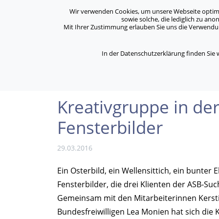
Archiv
Kontakt
Standorte
Jobs / Karriere
Wir verwenden Cookies, um unsere Webseite optimal 
sowie solche, die lediglich zu an
Mit Ihrer Zustimmung erlauben Sie uns die Verwendung
ASB Bonn/Rhein-Sieg/Eifel e.V.
Über Uns
bewegt Menschen
In der Datenschutzerklärung finden Sie
/
/
Home
Archiv
Kreativgruppe in der ASB- Sucht
Kreativgruppe in der 
Fenster­bilder
29.03.2016
Ein Osterbild, ein Wellensittich, ein bunte
Fensterbilder, die drei Klienten der ASB-Su
Gemeinsam mit den Mitar­beit­er­innen Ker
Bundesfreiwilligen Lea Monien hat sich di