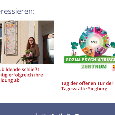
ressieren:
bildende schließt
itig erfolgreich ihre
ildung ab
Tag der offenen Tür der
Tagesstätte Siegburg