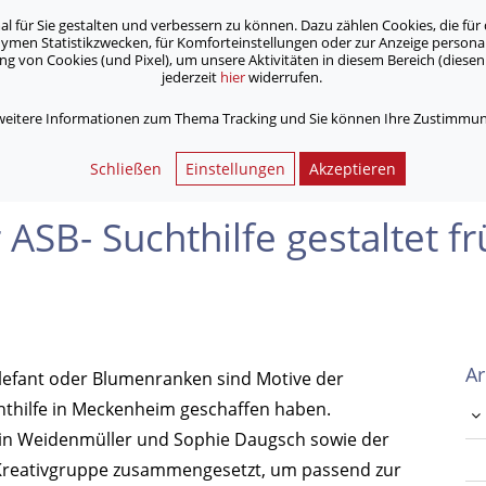
für Sie gestalten und verbessern zu können. Dazu zählen Cookies, die für 
onymen Statistikzwecken, für Komforteinstellungen oder zur Anzeige person
 von Cookies (und Pixel), um unsere Aktivitäten in diesem Bereich (diesen 
jederzeit
hier
widerrufen.
Unsere Angebote
Jobs & Karriere
 weitere Informationen zum Thema Tracking und Sie können Ihre Zustimmung
­hilfe gestaltet früh­lings­hafte Fenster­bilder
Schließen
Einstellungen
Akzeptieren
ASB- Sucht­hilfe gestaltet frü
Ar
r Elefant oder Blumenranken sind Motive der
chthilfe in Meckenheim geschaffen haben.
stin Weidenmüller und Sophie Daugsch sowie der
e Kreativgruppe zusammengesetzt, um passend zur