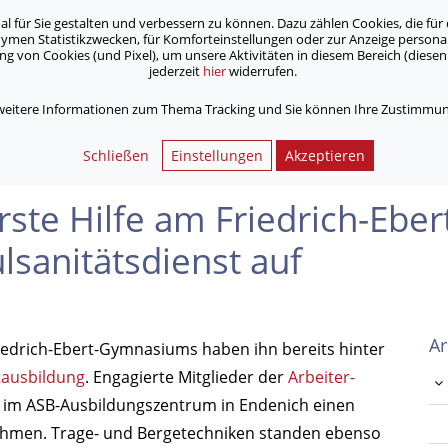
für Sie gestalten und verbessern zu können. Dazu zählen Cookies, die für 
onymen Statistikzwecken, für Komforteinstellungen oder zur Anzeige person
 von Cookies (und Pixel), um unsere Aktivitäten in diesem Bereich (diesen 
jederzeit
hier
widerrufen.
Unsere Angebote
Jobs & Karriere
 weitere Informationen zum Thema Tracking und Sie können Ihre Zustimmung
fe am Friedrich-Ebert-Gymnasium in Bonn: ASB baut Schulsanitätsd
Schließen
Einstellungen
Akzeptieren
Erste Hilfe am Friedrich-Eb
lsanitätsdienst auf
Ar
iedrich-Ebert-Gymnasiums haben ihn bereits hinter
tausbildung
. Engagierte Mitglieder der
Arbeiter-
en im ASB-Ausbildungszentrum in Endenich einen
ahmen. Trage- und Bergetechniken standen ebenso