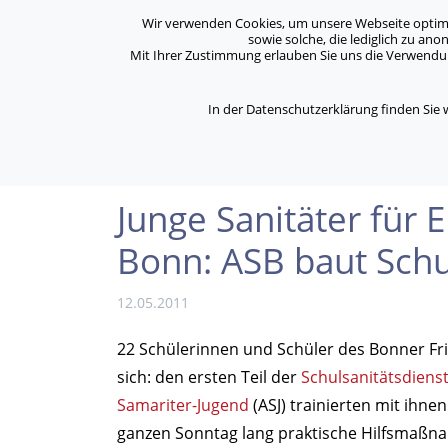
Archiv
Kontakt
Standorte
Jobs / Karriere
Wir verwenden Cookies, um unsere Webseite optimal 
sowie solche, die lediglich zu an
Mit Ihrer Zustimmung erlauben Sie uns die Verwendung
ASB Bonn/Rhein-Sieg/Eifel e.V.
Über Uns
bewegt Menschen
In der Datenschutzerklärung finden Sie
/
/
Home
Archiv
Junge Sanitäter für Erste Hil
Junge Sanitäter für 
Bonn: ASB baut Schu
12.05.2011
22 Schülerinnen und Schüler des Bonner Fr
sich: den ersten Teil der
Schulsanitätsdiens
Samariter-Jugend
(ASJ) trainierten mit ihn
ganzen Sonntag lang praktische Hilfsmaßn