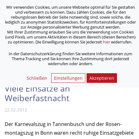
Wir verwenden Cookies, um unsere Webseite optimal für Sie gestalten
ASB Bonn/Rhein-Sieg/Eifel e.V.
und verbessern zu können. Dazu zählen Cookies, die für den
bewegt Menschen
reibungslosen Betrieb der Seite notwendig sind, sowie solche, die
lediglich zu anonymen Statistikzwecken, für Komforteinstellungen oder
zur Anzeige personalisierter Werbung genutzt werden.
Mit Ihrer Zustimmung erlauben Sie uns die Verwendung von Cookies
/
/
Home
Archiv
(und Pixel), um unsere Aktivitäten in diesem Bereich (diesen Bereichen)
Jecke Tage auch für den ASB-Rettungs- und Sani­täts­dienst:
zu optimieren. Die Einwilligung können Sie jederzeit
hier
widerrufen.
Viele Einsätze an Weiberfastnacht
In der Datenschutzerklärung finden Sie weitere Informationen zum
Thema Tracking und Sie können Ihre Zustimmung dort jederzeit
widerrufen oder ändern.
Jecke Tage auch für den ASB-
Rettungs- und Sani­täts­dienst:
Schließen
Einstellungen
Akzeptieren
Viele Einsätze an
Weiberfastnacht
22.02.2012
Der Karnevalszug in Tannen­busch und der Rosen­
montags­zug in Bonn waren recht ruhige Einsatzgebiete