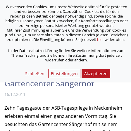
Wir verwenden Cookies, um unsere Webseite optimal für Sie gestalten
ASB Bonn/Rhein-Sieg/Eifel e.V.
und verbessern zu können. Dazu zählen Cookies, die für den
bewegt Menschen
reibungslosen Betrieb der Seite notwendig sind, sowie solche, die
lediglich zu anonymen Statistikzwecken, für Komforteinstellungen oder
zur Anzeige personalisierter Werbung genutzt werden.
Mit Ihrer Zustimmung erlauben Sie uns die Verwendung von Cookies
/
/
Home
Archiv
(und Pixel), um unsere Aktivitäten in diesem Bereich (diesen Bereichen)
Gäste der ASB-Tages­pflege in Meckenheim zu Besuch im
zu optimieren. Die Einwilligung können Sie jederzeit
hier
widerrufen.
Gartencenter Sängerhof
In der Datenschutzerklärung finden Sie weitere Informationen zum
Thema Tracking und Sie können Ihre Zustimmung dort jederzeit
widerrufen oder ändern.
Gäste der ASB-Tages­pflege in
Meckenheim zu Besuch im
Schließen
Einstellungen
Akzeptieren
Gartencenter Sängerhof
16.12.2011
Zehn Tagesgäste der ASB-Tagespflege in Meckenheim
erlebten einmal einen ganz anderen Vormittag. Sie
besuchten das Gartencenter Sängerhof mit seinem