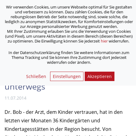
Wir verwenden Cookies, um unsere Webseite optimal für Sie gestalten
ASB Bonn/Rhein-Sieg/Eifel e.V.
und verbessern zu können. Dazu zählen Cookies, die für den
bewegt Menschen
reibungslosen Betrieb der Seite notwendig sind, sowie solche, die
lediglich zu anonymen Statistikzwecken, für Komforteinstellungen oder
zur Anzeige personalisierter Werbung genutzt werden.
Mit Ihrer Zustimmung erlauben Sie uns die Verwendung von Cookies
/
/
Home
Archiv
(und Pixel), um unsere Aktivitäten in diesem Bereich (diesen Bereichen)
Erste Hilfe in Kindergärten: Dr. Bob war in vier Monaten 37
zu optimieren. Die Einwilligung können Sie jederzeit
hier
widerrufen.
Mal unterwegs
In der Datenschutzerklärung finden Sie weitere Informationen zum
Thema Tracking und Sie können Ihre Zustimmung dort jederzeit
widerrufen oder ändern.
Erste Hilfe in Kindergärten: Dr.
Bob war in vier Monaten 37 Mal
Schließen
Einstellungen
Akzeptieren
unterwegs
11.07.2014
Dr. Bob - der Arzt, dem Kinder vertrauen, hat in den
letzten vier Monaten 36 Kindergärten und
Kindertagesstätten in der Region besucht. Von