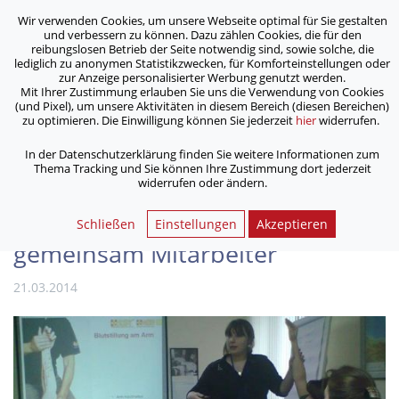
Wir verwenden Cookies, um unsere Webseite optimal für Sie gestalten
ASB Bonn/Rhein-Sieg/Eifel e.V.
und verbessern zu können. Dazu zählen Cookies, die für den
bewegt Menschen
reibungslosen Betrieb der Seite notwendig sind, sowie solche, die
lediglich zu anonymen Statistikzwecken, für Komforteinstellungen oder
zur Anzeige personalisierter Werbung genutzt werden.
Mit Ihrer Zustimmung erlauben Sie uns die Verwendung von Cookies
/
/
Home
Archiv
(und Pixel), um unsere Aktivitäten in diesem Bereich (diesen Bereichen)
Erste Hilfe für Deutsche Botschaft: SSK und ASB schulen
zu optimieren. Die Einwilligung können Sie jederzeit
hier
widerrufen.
gemeinsam Mitarbeiter
In der Datenschutzerklärung finden Sie weitere Informationen zum
Thema Tracking und Sie können Ihre Zustimmung dort jederzeit
widerrufen oder ändern.
Erste Hilfe für Deutsche
Botschaft: SSK und ASB schulen
Schließen
Einstellungen
Akzeptieren
gemeinsam Mitarbeiter
21.03.2014