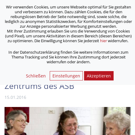
Wir verwenden Cookies, um unsere Webseite optimal für Sie gestalten
ASB Bonn/Rhein-Sieg/Eifel e.V.
und verbessern zu können. Dazu zählen Cookies, die für den
bewegt Menschen
reibungslosen Betrieb der Seite notwendig sind, sowie solche, die
lediglich zu anonymen Statistikzwecken, für Komforteinstellungen oder
zur Anzeige personalisierter Werbung genutzt werden.
Mit Ihrer Zustimmung erlauben Sie uns die Verwendung von Cookies
/
/
Home
Archiv
(und Pixel), um unsere Aktivitäten in diesem Bereich (diesen Bereichen)
Deutlicher Besucher­zuwachs im Café des Sozial­psych­ia­tri­
zu optimieren. Die Einwilligung können Sie jederzeit
hier
widerrufen.
schen Zentrums des ASB
In der Datenschutzerklärung finden Sie weitere Informationen zum
Thema Tracking und Sie können Ihre Zustimmung dort jederzeit
widerrufen oder ändern.
Deutlicher Besucher­zuwachs im
Café des Sozial­psych­ia­tri­schen
Schließen
Einstellungen
Akzeptieren
Zentrums des ASB
15.01.2016