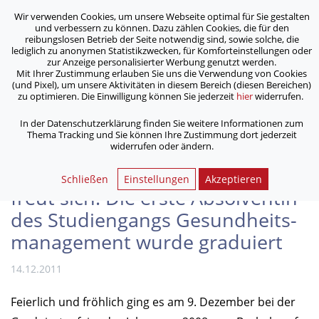
Wir verwenden Cookies, um unsere Webseite optimal für Sie gestalten
ASB Bonn/Rhein-Sieg/Eifel e.V.
und verbessern zu können. Dazu zählen Cookies, die für den
bewegt Menschen
reibungslosen Betrieb der Seite notwendig sind, sowie solche, die
lediglich zu anonymen Statistikzwecken, für Komforteinstellungen oder
zur Anzeige personalisierter Werbung genutzt werden.
Mit Ihrer Zustimmung erlauben Sie uns die Verwendung von Cookies
/
/
Home
Archiv
(und Pixel), um unsere Aktivitäten in diesem Bereich (diesen Bereichen)
Der ASB Bonn/Rhein-Sieg/Eifel freut sich: Die erste
zu optimieren. Die Einwilligung können Sie jederzeit
hier
widerrufen.
Absolventin des Studien­gangs Gesund­heits­manage­ment
In der Datenschutzerklärung finden Sie weitere Informationen zum
wurde graduiert
Thema Tracking und Sie können Ihre Zustimmung dort jederzeit
widerrufen oder ändern.
Der ASB Bonn/Rhein-Sieg/Eifel
Schließen
Einstellungen
Akzeptieren
freut sich: Die erste Absolventin
des Studien­gangs Gesund­heits­
manage­ment wurde graduiert
14.12.2011
Feierlich und fröhlich ging es am 9. Dezember bei der