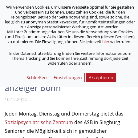
Wir verwenden Cookies, um unsere Webseite optimal für Sie gestalten
ASB Bonn/Rhein-Sieg/Eifel e.V.
und verbessern zu können. Dazu zählen Cookies, die für den
bewegt Menschen
reibungslosen Betrieb der Seite notwendig sind, sowie solche, die
lediglich zu anonymen Statistikzwecken, für Komforteinstellungen oder
zur Anzeige personalisierter Werbung genutzt werden.
Mit Ihrer Zustimmung erlauben Sie uns die Verwendung von Cookies
/
/
Home
Archiv
(und Pixel), um unsere Aktivitäten in diesem Bereich (diesen Bereichen)
Bericht zum Gruppen­angebot des SPZ für Senioren im
zu optimieren. Die Einwilligung können Sie jederzeit
hier
widerrufen.
General­anzeiger Bonn
In der Datenschutzerklärung finden Sie weitere Informationen zum
Thema Tracking und Sie können Ihre Zustimmung dort jederzeit
widerrufen oder ändern.
Bericht zum Gruppen­angebot
des SPZ für Senioren im General­
Schließen
Einstellungen
Akzeptieren
anzeiger Bonn
10.12.2014
Jeden Montag, Dienstag und Donnerstag bietet das
Sozial­psychiatrische Zentrum
des ASB in Siegburg
Senioren die Möglichkeit sich in gemütlicher