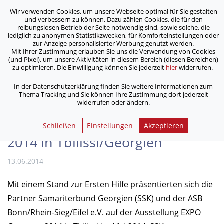
Wir verwenden Cookies, um unsere Webseite optimal für Sie gestalten
ASB Bonn/Rhein-Sieg/Eifel e.V.
und verbessern zu können. Dazu zählen Cookies, die für den
bewegt Menschen
reibungslosen Betrieb der Seite notwendig sind, sowie solche, die
lediglich zu anonymen Statistikzwecken, für Komforteinstellungen oder
zur Anzeige personalisierter Werbung genutzt werden.
Mit Ihrer Zustimmung erlauben Sie uns die Verwendung von Cookies
/
/
Home
Archiv
(und Pixel), um unsere Aktivitäten in diesem Bereich (diesen Bereichen)
ASB und SSK präsentierten sich auf Ausstellung EXPO
zu optimieren. Die Einwilligung können Sie jederzeit
hier
widerrufen.
Germany 2014 in Tbilissi/Georgien
In der Datenschutzerklärung finden Sie weitere Informationen zum
Thema Tracking und Sie können Ihre Zustimmung dort jederzeit
widerrufen oder ändern.
ASB und SSK präsentierten sich
auf Ausstellung EXPO Germany
Schließen
Einstellungen
Akzeptieren
2014 in Tbilissi/Georgien
13.06.2014
Mit einem Stand zur Ersten Hilfe präsentierten sich die
Partner Samariterbund Georgien (SSK) und der ASB
Bonn/Rhein-Sieg/Eifel e.V. auf der Ausstellung EXPO