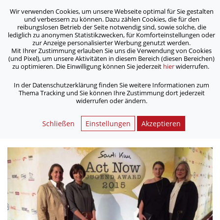
Wir verwenden Cookies, um unsere Webseite optimal für Sie gestalten
ASB Bonn/Rhein-Sieg/Eifel e.V.
und verbessern zu können. Dazu zählen Cookies, die für den
bewegt Menschen
reibungslosen Betrieb der Seite notwendig sind, sowie solche, die
lediglich zu anonymen Statistikzwecken, für Komforteinstellungen oder
zur Anzeige personalisierter Werbung genutzt werden.
Mit Ihrer Zustimmung erlauben Sie uns die Verwendung von Cookies
/
/
Home
Archiv
(und Pixel), um unsere Aktivitäten in diesem Bereich (diesen Bereichen)
ASB-Freiwillige ganz vorn beim Act Now Jugend Award
zu optimieren. Die Einwilligung können Sie jederzeit
hier
widerrufen.
In der Datenschutzerklärung finden Sie weitere Informationen zum
Thema Tracking und Sie können Ihre Zustimmung dort jederzeit
ASB-Freiwillige ganz vorn beim
widerrufen oder ändern.
Act Now Jugend Award
Schließen
Einstellungen
Akzeptieren
04.11.2015