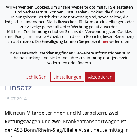
Wir verwenden Cookies, um unsere Webseite optimal für Sie gestalten
ASB Bonn/Rhein-Sieg/Eifel e.V.
und verbessern zu können. Dazu zählen Cookies, die für den
bewegt Menschen
reibungslosen Betrieb der Seite notwendig sind, sowie solche, die
lediglich zu anonymen Statistikzwecken, für Komforteinstellungen oder
zur Anzeige personalisierter Werbung genutzt werden.
Mit Ihrer Zustimmung erlauben Sie uns die Verwendung von Cookies
/
/
Home
Archiv
(und Pixel), um unsere Aktivitäten in diesem Bereich (diesen Bereichen)
ASB bei Evakuier­ungs­einsatz in Köln nach Bombenfund im
zu optimieren. Die Einwilligung können Sie jederzeit
hier
widerrufen.
Einsatz
In der Datenschutzerklärung finden Sie weitere Informationen zum
Thema Tracking und Sie können Ihre Zustimmung dort jederzeit
widerrufen oder ändern.
ASB bei Evakuier­ungs­einsatz in
Köln nach Bombenfund im
Schließen
Einstellungen
Akzeptieren
Einsatz
15.07.2014
Mit neun Mitarbeiterinnen und Mitarbeitern, zwei
Rettungswagen und zwei Krankentransportwagen ist
der ASB Bonn/Rhein-Sieg/Eifel e.V. seit heute mittag in