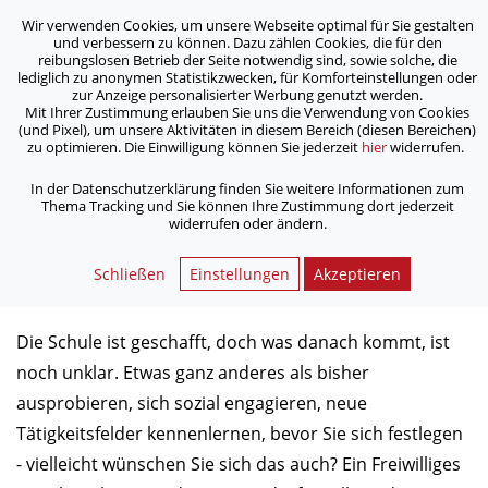
Wir verwenden Cookies, um unsere Webseite optimal für Sie gestalten
ASB Bonn/Rhein-Sieg/Eifel e.V.
und verbessern zu können. Dazu zählen Cookies, die für den
bewegt Menschen
reibungslosen Betrieb der Seite notwendig sind, sowie solche, die
lediglich zu anonymen Statistikzwecken, für Komforteinstellungen oder
zur Anzeige personalisierter Werbung genutzt werden.
Mit Ihrer Zustimmung erlauben Sie uns die Verwendung von Cookies
/
/
Home
Aktuelles
(und Pixel), um unsere Aktivitäten in diesem Bereich (diesen Bereichen)
Jetzt bewerben: attraktive FSJ- und BFD-Stellen beim ASB frei
zu optimieren. Die Einwilligung können Sie jederzeit
hier
widerrufen.
In der Datenschutzerklärung finden Sie weitere Informationen zum
Thema Tracking und Sie können Ihre Zustimmung dort jederzeit
Jetzt bewerben: attraktive FSJ-
widerrufen oder ändern.
und BFD-Stellen beim ASB frei
Schließen
Einstellungen
Akzeptieren
26.05.2017
Die Schule ist geschafft, doch was danach kommt, ist
noch unklar. Etwas ganz anderes als bisher
ausprobieren, sich sozial engagieren, neue
Tätigkeitsfelder kennenlernen, bevor Sie sich festlegen
- vielleicht wünschen Sie sich das auch? Ein Freiwilliges