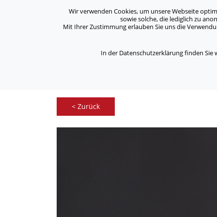
Archiv
Kontakt
Standorte
Jobs / Karriere
Wir verwenden Cookies, um unsere Webseite optimal 
sowie solche, die lediglich zu an
Mit Ihrer Zustimmung erlauben Sie uns die Verwendung
ASB Bonn/Rhein-Sieg/Eifel e.V.
Über Uns
bewegt Menschen
In der Datenschutzerklärung finden Sie
/
Home
Kontakt Formular
< Zurück