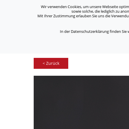
Archiv
Kontakt
Standorte
Jobs / Karriere
Wir verwenden Cookies, um unsere Webseite optimal 
sowie solche, die lediglich zu an
Mit Ihrer Zustimmung erlauben Sie uns die Verwendung
ASB Bonn/Rhein-Sieg/Eifel e.V.
Über Uns
bewegt Menschen
In der Datenschutzerklärung finden Sie
/
Home
Kontakt Formular
< Zurück