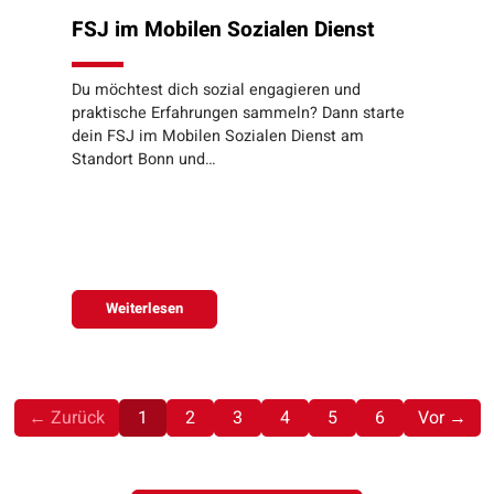
FSJ im Mobilen Sozialen Dienst
Du möchtest dich sozial engagieren und
praktische Erfahrungen sammeln? Dann starte
dein FSJ im Mobilen Sozialen Dienst am
Standort Bonn und…
Weiterlesen
(aktuell)
← Zurück
1
2
3
4
5
6
Vor →