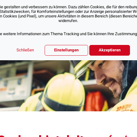
 gestalten und verbessern zu können. Dazu zählen Cookies, die für den reibung
Statistikzwecken, für Komforteinstellungen oder zur Anzeige personalisierter 
Cookies (und Pixel), um unsere Aktivitäten in diesem Bereich (diesen Bereichen
Über Uns
Unsere Angebote
Jobs & Karr
widerrufen.
ie weitere Informationen zum Thema Tracking und Sie können Ihre Zustimmung d
Schließen
Einstellungen
Akzeptieren