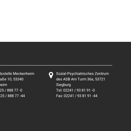
tsstelle Meckenheim
Sozial-Psychiatrisches Zentrum
aße 10, 53340
des ASB Am Turm 36a, 53721
heim
Siegburg
25 / 888 77 -0
Tel: 02241 / 93 81 91 -0
225 / 888 77 -44
Fax: 02241 / 93 81 91 -44