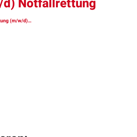
d) Notfallrettung
itung (m/w/d)…