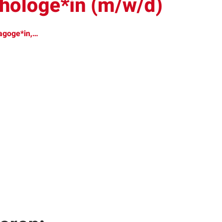
chologe*in (m/w/d)
dagoge*in,…