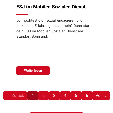
FSJ im Mobilen Sozialen Dienst
Du möchtest dich sozial engagieren und
praktische Erfahrungen sammeln? Dann starte
dein FSJ im Mobilen Sozialen Dienst am
Standort Bonn und…
Weiterlesen
(aktuell)
← Zurück
1
2
3
4
5
6
Vor →