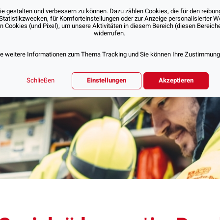
 gestalten und verbessern zu können. Dazu zählen Cookies, die für den reibung
Statistikzwecken, für Komforteinstellungen oder zur Anzeige personalisierter 
Cookies (und Pixel), um unsere Aktivitäten in diesem Bereich (diesen Bereichen
Über Uns
Unsere Angebote
Jobs & Karr
widerrufen.
ie weitere Informationen zum Thema Tracking und Sie können Ihre Zustimmung d
Schließen
Einstellungen
Akzeptieren