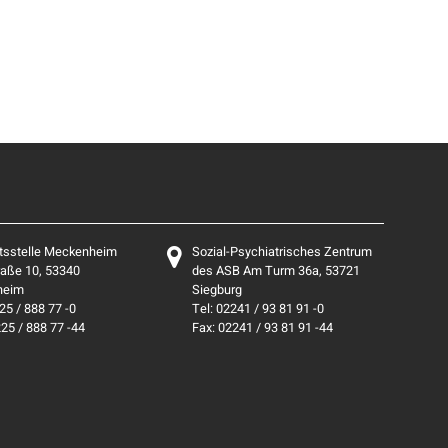
tsstelle Meckenheim
Sozial-Psychiatrisches Zentrum
aße 10, 53340
des ASB Am Turm 36a, 53721
heim
Siegburg
25 / 888 77 -0
Tel: 02241 / 93 81 91 -0
225 / 888 77 -44
Fax: 02241 / 93 81 91 -44