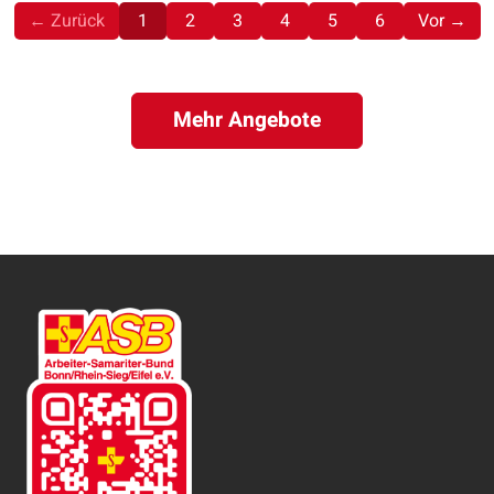
(aktuell)
← Zurück
1
2
3
4
5
6
Vor →
Mehr Angebote