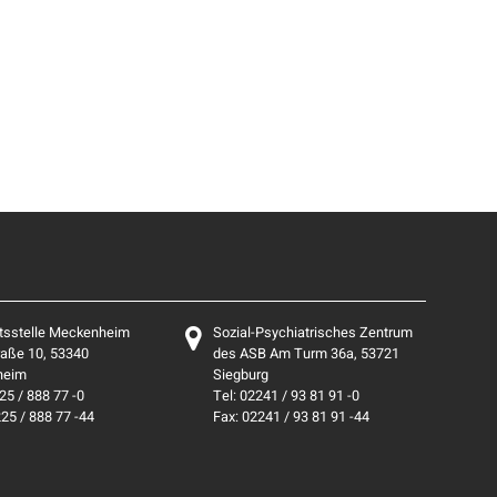
tsstelle Meckenheim
Sozial-Psychiatrisches Zentrum
aße 10, 53340
des ASB Am Turm 36a, 53721
heim
Siegburg
25 / 888 77 -0
Tel: 02241 / 93 81 91 -0
225 / 888 77 -44
Fax: 02241 / 93 81 91 -44