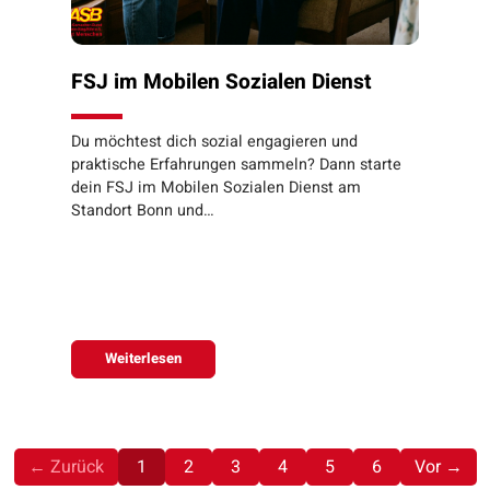
FSJ im Mobilen Sozialen Dienst
Du möchtest dich sozial engagieren und
praktische Erfahrungen sammeln? Dann starte
dein FSJ im Mobilen Sozialen Dienst am
Standort Bonn und…
Weiterlesen
(aktuell)
← Zurück
1
2
3
4
5
6
Vor →