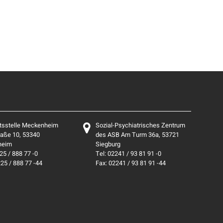
tsstelle Meckenheim
Sozial-Psychiatrisches Zentrum
aße 10, 53340
des ASB Am Turm 36a, 53721
heim
Siegburg
25 / 888 77 -0
Tel: 02241 / 93 81 91 -0
225 / 888 77 -44
Fax: 02241 / 93 81 91 -44