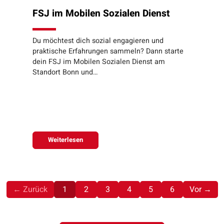
FSJ im Mobilen Sozialen Dienst
Du möchtest dich sozial engagieren und
praktische Erfahrungen sammeln? Dann starte
dein FSJ im Mobilen Sozialen Dienst am
Standort Bonn und…
Weiterlesen
(aktuell)
← Zurück
1
2
3
4
5
6
Vor →