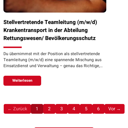
Stellvertretende Teamleitung (m/w/d)
Krankentransport in der Abteilung
Rettungswesen/ Bevölkerungsschutz
Du übernimmst mit der Position als stellvertretende
Teamleitung (m/w/d) eine spannende Mischung aus
Einsatzdienst und Verwaltung – genau das Richtige,…
Weiterlesen
(aktuell)
← Zurück
1
2
3
4
5
6
Vor →