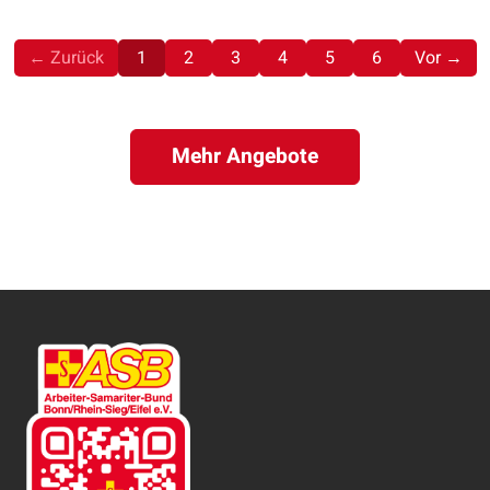
(aktuell)
← Zurück
1
2
3
4
5
6
Vor →
Mehr Angebote