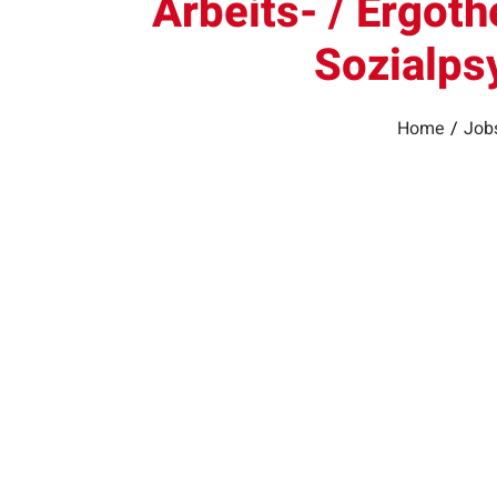
Arbeits- / Ergot
Sozialps
Home
/
Jobs