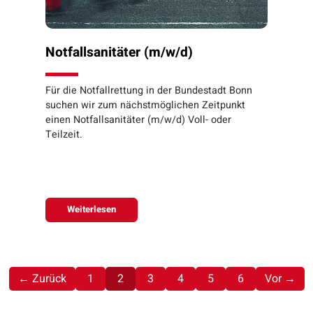
Notfallsanitäter (m/w/d)
Für die Notfallrettung in der Bundestadt Bonn
suchen wir zum nächstmöglichen Zeitpunkt
einen Notfallsanitäter (m/w/d) Voll- oder
Teilzeit.
Weiterlesen
(aktuell)
← Zurück
1
2
3
4
5
6
Vor →