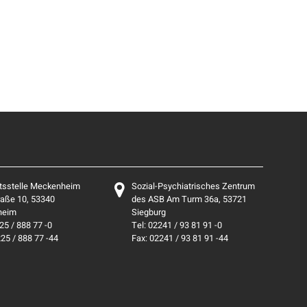
tsstelle Meckenheim
Sozial-Psychiatrisches Zentrum
aße 10, 53340
des ASB Am Turm 36a, 53721
heim
Siegburg
25 / 888 77 -0
Tel: 02241 / 93 81 91 -0
225 / 888 77 -44
Fax: 02241 / 93 81 91 -44