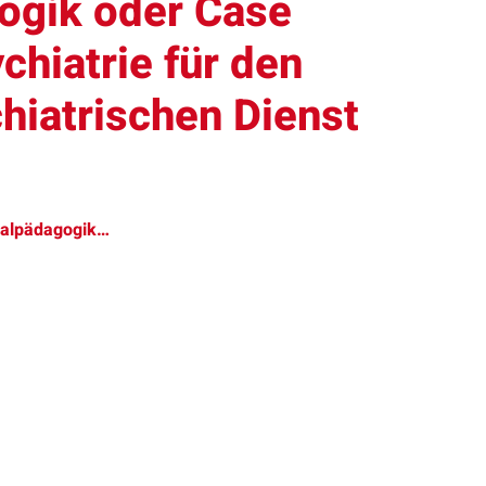
gogik oder Case
hiatrie für den
iatrischen Dienst
zialpädagogik…