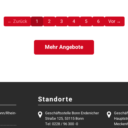
(aktuell)
← Zurück
1
2
3
4
5
6
Vor →
Mehr Angebote
Standorte
onn/Rhein-
Geschäftsstelle Bonn Endenicher
Geschäf
Straße 125, 53115 Bonn
Hauptstr
Tel: 0228 / 96 300 -0
Mecken