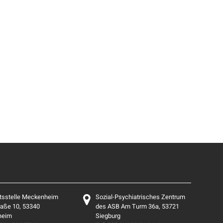
tsstelle Meckenheim
Sozial-Psychiatrisches Zentrum
aße 10, 53340
des ASB Am Turm 36a, 53721
heim
Siegburg