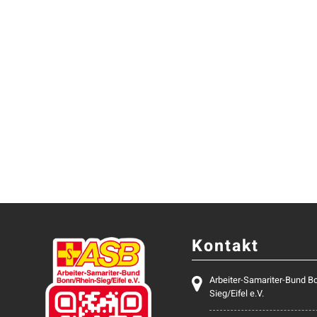
Kontakt
Arbeiter-Samariter-Bund B
Sieg/Eifel e.V.