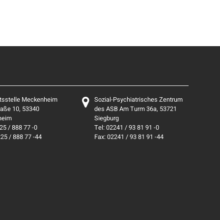
tsstelle Meckenheim
Sozial-Psychiatrisches Zentrum
aße 10, 53340
des ASB Am Turm 36a, 53721
heim
Siegburg
25 / 888 77 -0
Tel: 02241 / 93 81 91 -0
225 / 888 77 -44
Fax: 02241 / 93 81 91 -44