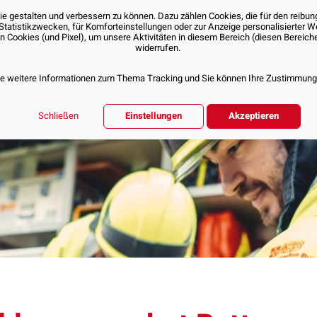
 gestalten und verbessern zu können. Dazu zählen Cookies, die für den reibung
Statistikzwecken, für Komforteinstellungen oder zur Anzeige personalisierter 
Cookies (und Pixel), um unsere Aktivitäten in diesem Bereich (diesen Bereichen
Über Uns
Unsere Angebote
Jobs & Karr
widerrufen.
ie weitere Informationen zum Thema Tracking und Sie können Ihre Zustimmung d
Schließen
Einstellungen
Akzeptieren