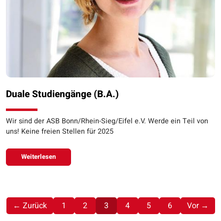
Duale Studiengänge (B.A.)
Wir sind der ASB Bonn/Rhein-Sieg/Eifel e.V. Werde ein Teil von
uns! Keine freien Stellen für 2025
Weiterlesen
(aktuell)
← Zurück
1
2
3
4
5
6
Vor →