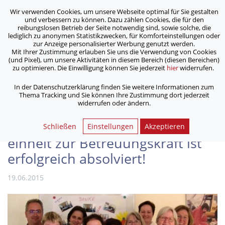
Wir verwenden Cookies, um unsere Webseite optimal für Sie gestalten
ASB Bonn/Rhein-Sieg/Eifel e.V.
und verbessern zu können. Dazu zählen Cookies, die für den
bewegt Menschen
reibungslosen Betrieb der Seite notwendig sind, sowie solche, die
lediglich zu anonymen Statistikzwecken, für Komforteinstellungen oder
zur Anzeige personalisierter Werbung genutzt werden.
Mit Ihrer Zustimmung erlauben Sie uns die Verwendung von Cookies
/
/
Home
Archiv
(und Pixel), um unsere Aktivitäten in diesem Bereich (diesen Bereichen)
Zertifikatsausgabe beim ASB – Eine weitere Weiter­bil­dungs­
zu optimieren. Die Einwilligung können Sie jederzeit
hier
widerrufen.
einheit zur Betreu­ungs­kraft ist erfolgreich absolviert!
In der Datenschutzerklärung finden Sie weitere Informationen zum
Thema Tracking und Sie können Ihre Zustimmung dort jederzeit
widerrufen oder ändern.
Zertifikatsausgabe beim ASB –
Eine weitere Weiter­bil­dungs­
Schließen
Einstellungen
Akzeptieren
einheit zur Betreu­ungs­kraft ist
erfolgreich absolviert!
19.06.2015