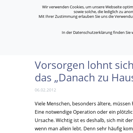
Archiv
Kontakt
Standorte
Jobs / Karriere
Wir verwenden Cookies, um unsere Webseite optimal 
sowie solche, die lediglich zu an
Mit Ihrer Zustimmung erlauben Sie uns die Verwendung
ASB Bonn/Rhein-Sieg/Eifel e.V.
Über Uns
bewegt Menschen
In der Datenschutzerklärung finden Sie
/
/
Home
Archiv
Vorsorgen lohnt sich: Vor ei
Vorsorgen lohnt sic
das „Danach zu Hau
06.02.2012
Viele Menschen, besonders ältere, müssen 
Eine notwendige Operation oder ein plötzlic
Ursache. Wichtig ist es deshalb, sich mit d
wenn man allein lebt. Denn sehr häufig k