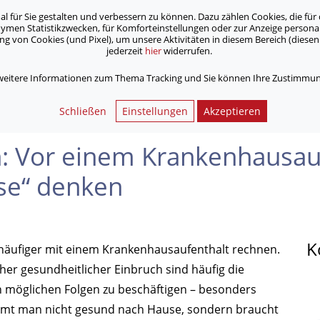
für Sie gestalten und verbessern zu können. Dazu zählen Cookies, die für 
onymen Statistikzwecken, für Komforteinstellungen oder zur Anzeige person
 von Cookies (und Pixel), um unsere Aktivitäten in diesem Bereich (diesen 
jederzeit
hier
widerrufen.
Unsere Angebote
Jobs & Karriere
 weitere Informationen zum Thema Tracking und Sie können Ihre Zustimmung
nem Krankenhaus­aufenthalt schon an das „Danach zu Hause“ denk
Schließen
Einstellungen
Akzeptieren
h: Vor einem Krankenhaus­au
se“ denken
K
häufiger mit einem Krankenhausaufenthalt rechnen.
her gesundheitlicher Einbruch sind häufig die
en möglichen Folgen zu beschäftigen – besonders
ommt man nicht gesund nach Hause, sondern braucht