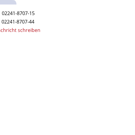
02241-8707-15
0228-9630
02241-8707-44
0228-96300
chricht schreiben
Nachricht sch