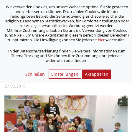
Wir verwenden Cookies, um unsere Webseite optimal für Sie gestalten
ASB Bonn/Rhein-Sieg/Eifel e.V.
und verbessern zu können. Dazu zählen Cookies, die für den
bewegt Menschen
reibungslosen Betrieb der Seite notwendig sind, sowie solche, die
lediglich zu anonymen Statistikzwecken, für Komforteinstellungen oder
zur Anzeige personalisierter Werbung genutzt werden.
Mit Ihrer Zustimmung erlauben Sie uns die Verwendung von Cookies
/
/
Home
Archiv
(und Pixel), um unsere Aktivitäten in diesem Bereich (diesen Bereichen)
Preis beim Namens­wett­bewerb: Dr. Tom bei den
zu optimieren. Die Einwilligung können Sie jederzeit
hier
widerrufen.
Südstadtpänz
In der Datenschutzerklärung finden Sie weitere Informationen zum
Thema Tracking und Sie können Ihre Zustimmung dort jederzeit
widerrufen oder ändern.
Preis beim Namens­wett­bewerb:
Dr. Tom bei den Südstadtpänz
Schließen
Einstellungen
Akzeptieren
27.02.2015