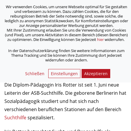
Wir verwenden Cookies, um unsere Webseite optimal für Sie gestalten
ASB Bonn/Rhein-Sieg/Eifel e.V.
und verbessern zu können. Dazu zählen Cookies, die für den
bewegt Menschen
reibungslosen Betrieb der Seite notwendig sind, sowie solche, die
lediglich zu anonymen Statistikzwecken, für Komforteinstellungen oder
zur Anzeige personalisierter Werbung genutzt werden.
Mit Ihrer Zustimmung erlauben Sie uns die Verwendung von Cookies
/
/
Home
Archiv
Neue Leitung für die ASB-Suchthilfe
(und Pixel), um unsere Aktivitäten in diesem Bereich (diesen Bereichen)
zu optimieren. Die Einwilligung können Sie jederzeit
hier
widerrufen.
Neue Leitung für die ASB-
In der Datenschutzerklärung finden Sie weitere Informationen zum
Thema Tracking und Sie können Ihre Zustimmung dort jederzeit
Suchthilfe
widerrufen oder ändern.
02.06.2014
Schließen
Einstellungen
Akzeptieren
Die Diplom-Pädagogin Iris Rotter ist seit 1. Juni neue
Leiterin der ASB-Suchthilfe. Die geborene Berlinerin hat
Sozialpädagogik studiert und hat sich nach
verschiedenen beruflichen Stationen auf den Bereich
Suchthilfe
spezialisiert.