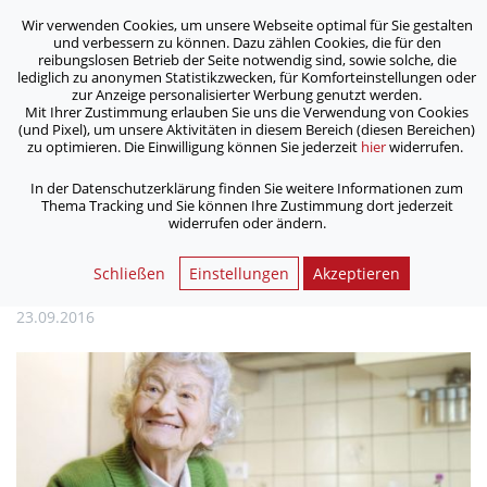
Wir verwenden Cookies, um unsere Webseite optimal für Sie gestalten
ASB Bonn/Rhein-Sieg/Eifel e.V.
und verbessern zu können. Dazu zählen Cookies, die für den
bewegt Menschen
reibungslosen Betrieb der Seite notwendig sind, sowie solche, die
lediglich zu anonymen Statistikzwecken, für Komforteinstellungen oder
zur Anzeige personalisierter Werbung genutzt werden.
Mit Ihrer Zustimmung erlauben Sie uns die Verwendung von Cookies
/
/
Home
Archiv
(und Pixel), um unsere Aktivitäten in diesem Bereich (diesen Bereichen)
Menüservice: Essen und Trinken hält Leib und Seele
zu optimieren. Die Einwilligung können Sie jederzeit
hier
widerrufen.
zusammen
In der Datenschutzerklärung finden Sie weitere Informationen zum
Thema Tracking und Sie können Ihre Zustimmung dort jederzeit
widerrufen oder ändern.
Menüservice: Essen und Trinken
hält Leib und Seele zusammen
Schließen
Einstellungen
Akzeptieren
23.09.2016