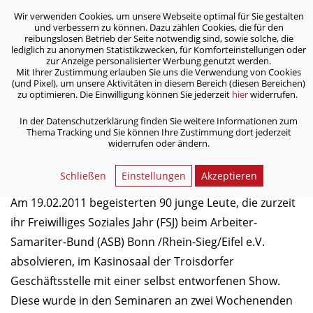
Wir verwenden Cookies, um unsere Webseite optimal für Sie gestalten
ASB Bonn/Rhein-Sieg/Eifel e.V.
und verbessern zu können. Dazu zählen Cookies, die für den
bewegt Menschen
reibungslosen Betrieb der Seite notwendig sind, sowie solche, die
lediglich zu anonymen Statistikzwecken, für Komforteinstellungen oder
zur Anzeige personalisierter Werbung genutzt werden.
Mit Ihrer Zustimmung erlauben Sie uns die Verwendung von Cookies
/
/
Home
Archiv
Freiwilliges Soziales Jahr - Show 2011
(und Pixel), um unsere Aktivitäten in diesem Bereich (diesen Bereichen)
zu optimieren. Die Einwilligung können Sie jederzeit
hier
widerrufen.
Freiwilliges Soziales Jahr - Show
In der Datenschutzerklärung finden Sie weitere Informationen zum
Thema Tracking und Sie können Ihre Zustimmung dort jederzeit
2011
widerrufen oder ändern.
21.03.2011
Schließen
Einstellungen
Akzeptieren
Am 19.02.2011 begeisterten 90 junge Leute, die zurzeit
ihr Freiwilliges Soziales Jahr (FSJ) beim Arbeiter-
Samariter-Bund (ASB) Bonn /Rhein-Sieg/Eifel e.V.
absolvieren, im Kasinosaal der Troisdorfer
Geschäftsstelle mit einer selbst entworfenen Show.
Diese wurde in den Seminaren an zwei Wochenenden