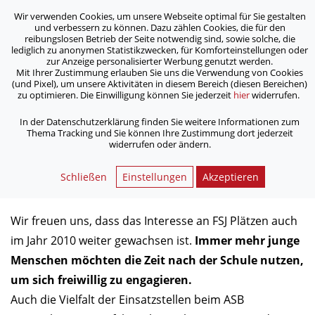
Wir verwenden Cookies, um unsere Webseite optimal für Sie gestalten
ASB Bonn/Rhein-Sieg/Eifel e.V.
und verbessern zu können. Dazu zählen Cookies, die für den
bewegt Menschen
reibungslosen Betrieb der Seite notwendig sind, sowie solche, die
lediglich zu anonymen Statistikzwecken, für Komforteinstellungen oder
zur Anzeige personalisierter Werbung genutzt werden.
Mit Ihrer Zustimmung erlauben Sie uns die Verwendung von Cookies
/
/
Home
Archiv
(und Pixel), um unsere Aktivitäten in diesem Bereich (diesen Bereichen)
Der Bundesfreiwilligendienst - Freiwillig aktiv beim ASB
zu optimieren. Die Einwilligung können Sie jederzeit
hier
widerrufen.
In der Datenschutzerklärung finden Sie weitere Informationen zum
Thema Tracking und Sie können Ihre Zustimmung dort jederzeit
Der Bundesfreiwilligendienst -
widerrufen oder ändern.
Freiwillig aktiv beim ASB
Schließen
Einstellungen
Akzeptieren
03.01.2011
Wir freuen uns, dass das Interesse an FSJ Plätzen auch
im Jahr 2010 weiter gewachsen ist.
Immer mehr junge
Menschen möchten die Zeit nach der Schule nutzen,
um sich freiwillig zu engagieren.
Auch die Vielfalt der Einsatzstellen beim ASB