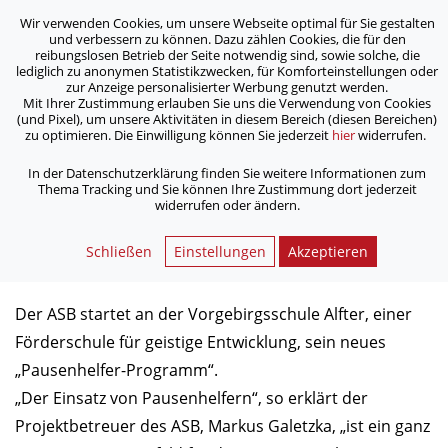
Wir verwenden Cookies, um unsere Webseite optimal für Sie gestalten
ASB Bonn/Rhein-Sieg/Eifel e.V.
und verbessern zu können. Dazu zählen Cookies, die für den
bewegt Menschen
reibungslosen Betrieb der Seite notwendig sind, sowie solche, die
lediglich zu anonymen Statistikzwecken, für Komforteinstellungen oder
zur Anzeige personalisierter Werbung genutzt werden.
Mit Ihrer Zustimmung erlauben Sie uns die Verwendung von Cookies
/
/
Home
Archiv
(und Pixel), um unsere Aktivitäten in diesem Bereich (diesen Bereichen)
ASB startet neues „Pausenhelfer-Programm“
zu optimieren. Die Einwilligung können Sie jederzeit
hier
widerrufen.
In der Datenschutzerklärung finden Sie weitere Informationen zum
Thema Tracking und Sie können Ihre Zustimmung dort jederzeit
ASB startet neues
widerrufen oder ändern.
„Pausenhelfer-Programm“
Schließen
Einstellungen
Akzeptieren
11.04.2014
Der ASB startet an der Vorgebirgsschule Alfter, einer
Förderschule für geistige Entwicklung, sein neues
„Pausenhelfer-Programm“.
„Der Einsatz von Pausenhelfern“, so erklärt der
Projektbetreuer des ASB, Markus Galetzka, „ist ein ganz