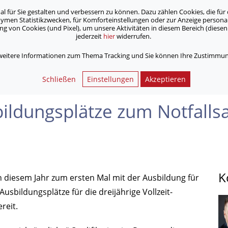
für Sie gestalten und verbessern zu können. Dazu zählen Cookies, die für 
onymen Statistikzwecken, für Komforteinstellungen oder zur Anzeige person
 von Cookies (und Pixel), um unsere Aktivitäten in diesem Bereich (diesen 
jederzeit
hier
widerrufen.
Unsere Angebote
Jobs & Karriere
 weitere Informationen zum Thema Tracking und Sie können Ihre Zustimmung
lätze zum Notfall­sanitäter an. Start: 01.09.2016
Schließen
Einstellungen
Akzeptieren
il­dungs­plätze zum Notfall­sa
K
in diesem Jahr zum ersten Mal mit der Ausbildung für
Aus­bildungs­plätze für die dreijährige Vollzeit­
reit.