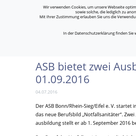
Archiv
Kontakt
Standorte
Jobs / Karriere
Wir verwenden Cookies, um unsere Webseite optimal 
sowie solche, die lediglich zu an
Mit Ihrer Zustimmung erlauben Sie uns die Verwendung
ASB Bonn/Rhein-Sieg/Eifel e.V.
Über Uns
bewegt Menschen
In der Datenschutzerklärung finden Sie
/
/
Home
Archiv
ASB bietet zwei Aus­bil­dungs­p
ASB bietet zwei Aus­b
01.09.2016
04.07.2016
Der ASB Bonn/Rhein-Sieg/Eifel e. V. startet 
das neue Berufsbild „Notfall­sanitäter“. Zwei 
ausbildung stellt er ab 1. September 2016 be