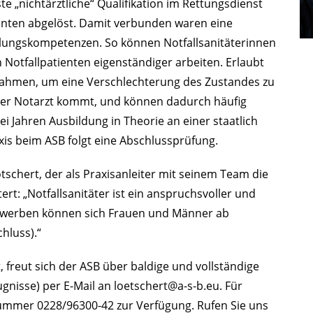
ste „nichtärztliche“ Qualifikation im Rettungsdienst
enten abgelöst. Damit verbunden waren eine
lungskompetenzen. So können Notfallsanitäterinnen
 Notfallpatienten eigenständiger arbeiten. Erlaubt
nahmen, um eine Verschlechterung des Zustandes zu
s der Notarzt kommt, und können dadurch häufig
ei Jahren Ausbildung in Theorie an einer staatlich
is beim ASB folgt eine Abschlussprüfung.
tschert, der als Praxisanleiter mit seinem Team die
ert: „Notfallsanitäter ist ein anspruchsvoller und
Bewerben können sich Frauen und Männer ab
hluss).“
 freut sich der ASB über baldige und vollständige
gnisse) per E-Mail an
loetschert@a-s-b.eu
. Für
ummer 0228/96300-42 zur Verfügung. Rufen Sie uns