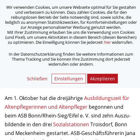
Wir verwenden Cookies, um unsere Webseite optimal für Sie gestalten
ASB Bonn/Rhein-Sieg/Eifel e.V.
und verbessern zu können. Dazu zählen Cookies, die für den
bewegt Menschen
reibungslosen Betrieb der Seite notwendig sind, sowie solche, die
lediglich zu anonymen Statistikzwecken, für Komforteinstellungen oder
zur Anzeige personalisierter Werbung genutzt werden.
Mit Ihrer Zustimmung erlauben Sie uns die Verwendung von Cookies
/
/
Home
Archiv
(und Pixel), um unsere Aktivitäten in diesem Bereich (diesen Bereichen)
ASB: Alle Ausbildungs­plätze in der Altenpflege besetzt
zu optimieren. Die Einwilligung können Sie jederzeit
hier
widerrufen.
In der Datenschutzerklärung finden Sie weitere Informationen zum
Thema Tracking und Sie können Ihre Zustimmung dort jederzeit
ASB: Alle Ausbildungs­plätze in
widerrufen oder ändern.
der Altenpflege besetzt
Schließen
Einstellungen
Akzeptieren
11.10.2013
Am 1. Oktober hat die dreijährige
Ausbildungszeit für
Alten­pfleger­innen und Altenpfleger
begonnen und
beim ASB Bonn/Rhein-Sieg/Eifel e. V. sind zehn Auszu­
bild­ende in den drei
Sozial­stationen
Troisdorf, Bonn
und Meckenheim gestartet. ASB-Geschäftsführerin Jana