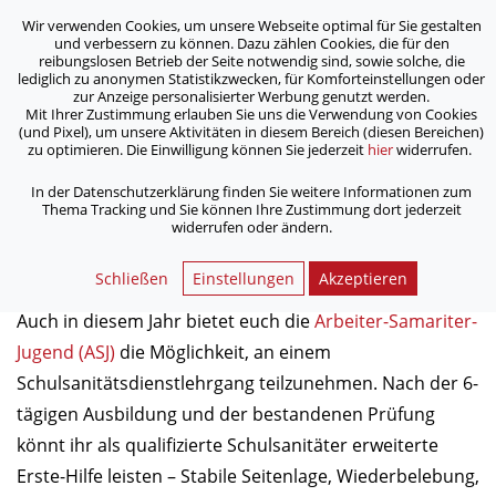
Wir verwenden Cookies, um unsere Webseite optimal für Sie gestalten
ASB Bonn/Rhein-Sieg/Eifel e.V.
und verbessern zu können. Dazu zählen Cookies, die für den
bewegt Menschen
reibungslosen Betrieb der Seite notwendig sind, sowie solche, die
lediglich zu anonymen Statistikzwecken, für Komforteinstellungen oder
zur Anzeige personalisierter Werbung genutzt werden.
Mit Ihrer Zustimmung erlauben Sie uns die Verwendung von Cookies
/
/
Home
Aktuelles
Zukünftige Schulsanitäter aufgepasst!
(und Pixel), um unsere Aktivitäten in diesem Bereich (diesen Bereichen)
zu optimieren. Die Einwilligung können Sie jederzeit
hier
widerrufen.
Zukünftige Schulsanitäter
In der Datenschutzerklärung finden Sie weitere Informationen zum
Thema Tracking und Sie können Ihre Zustimmung dort jederzeit
aufgepasst!
widerrufen oder ändern.
02.04.2019
Schließen
Einstellungen
Akzeptieren
Auch in diesem Jahr bietet euch die
Arbeiter-Samariter-
Jugend (ASJ)
die Möglichkeit, an einem
Schulsanitätsdienstlehrgang teilzunehmen. Nach der 6-
tägigen Ausbildung und der bestandenen Prüfung
könnt ihr als qualifizierte Schulsanitäter erweiterte
Erste-Hilfe leisten – Stabile Seitenlage, Wiederbelebung,