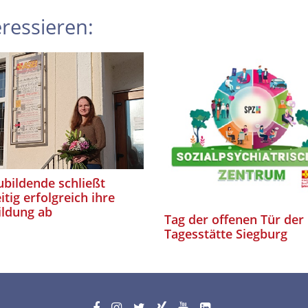
ressieren:
bildende schließt
itig erfolgreich ihre
ildung ab
Tag der offenen Tür der
Tagesstätte Siegburg