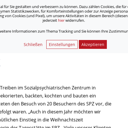
für Sie gestalten und verbessern zu können. Dazu zählen Cookies, die für 
onymen Statistikzwecken, für Komforteinstellungen oder zur Anzeige person
 von Cookies (und Pixel), um unsere Aktivitäten in diesem Bereich (diesen 
jederzeit
hier
widerrufen.
Unsere Angebote
Jobs & Karriere
 weitere Informationen zum Thema Tracking und Sie können Ihre Zustimmung
Schließen
Einstellungen
Akzeptieren
Z
Treiben im Sozialpsychiatrischen Zentrum in
dekorierten, backten, kochten und bauten ein
iteten den Besuch von 20 Besuchern des SPZ vor, die
efolgt waren. „Auch in diesem Jahr möchten wir
lichen Einstieg in die Weihnachtszeit
rin der Tagesstätte im SPZ. „Viele
unserer Klienten