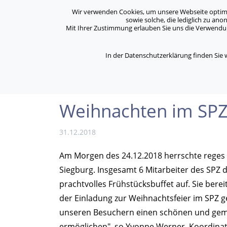
Archiv
Kontakt
Standorte
Jobs / Karriere
Wir verwenden Cookies, um unsere Webseite optimal 
sowie solche, die lediglich zu an
Mit Ihrer Zustimmung erlauben Sie uns die Verwendung
ASB Bonn/Rhein-Sieg/Eifel e.V.
Über Uns
bewegt Menschen
In der Datenschutzerklärung finden Sie
/
/
Home
Aktuelles
Weihnachten im SPZ
Weihnachten im SP
31.12.2018
Am Morgen des 24.12.2018 herrschte reges 
Siegburg. Insgesamt 6 Mitarbeiter des SPZ 
prachtvolles Frühstücksbuffet auf. Sie bere
der Einladung zur Weihnachtsfeier im SPZ g
unseren Besuchern einen schönen und gemüt
ermöglichen", so Yvonne Werner, Koordinato