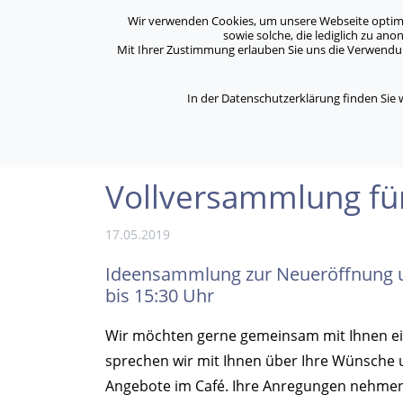
Archiv
Kontakt
Standorte
Jobs / Karriere
Wir verwenden Cookies, um unsere Webseite optimal 
sowie solche, die lediglich zu an
Mit Ihrer Zustimmung erlauben Sie uns die Verwendung
ASB Bonn/Rhein-Sieg/Eifel e.V.
Über Uns
bewegt Menschen
In der Datenschutzerklärung finden Sie
/
/
Home
Aktuelles
Vollversammlung für Café
Vollversammlung fü
17.05.2019
Ideensammlung zur Neueröffnung u
bis 15:30 Uhr
Wir möchten gerne gemeinsam mit Ihnen ei
sprechen wir mit Ihnen über Ihre Wünsche u
Angebote im Café. Ihre Anregungen nehmen 