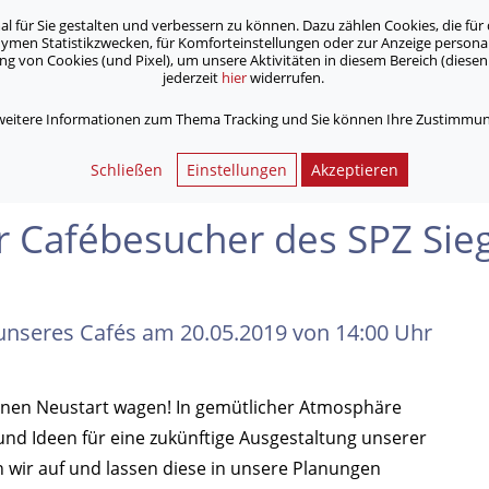
für Sie gestalten und verbessern zu können. Dazu zählen Cookies, die für 
onymen Statistikzwecken, für Komforteinstellungen oder zur Anzeige person
 von Cookies (und Pixel), um unsere Aktivitäten in diesem Bereich (diesen 
jederzeit
hier
widerrufen.
Unsere Angebote
Jobs & Karriere
 weitere Informationen zum Thema Tracking und Sie können Ihre Zustimmung
besucher des SPZ Siegburg
Schließen
Einstellungen
Akzeptieren
r Cafébesucher des SPZ Sie
nseres Cafés am 20.05.2019 von 14:00 Uhr
nen Neustart wagen! In gemütlicher Atmosphäre
nd Ideen für eine zukünftige Ausgestaltung unserer
wir auf und lassen diese in unsere Planungen