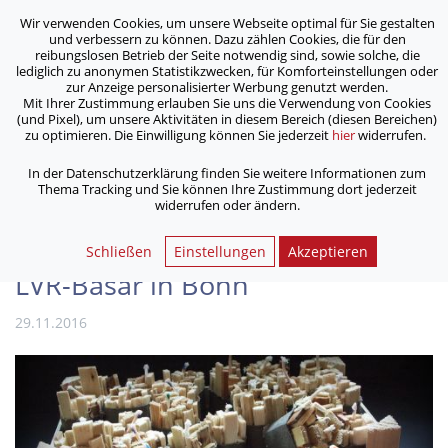
Wir verwenden Cookies, um unsere Webseite optimal für Sie gestalten
ASB Bonn/Rhein-Sieg/Eifel e.V.
und verbessern zu können. Dazu zählen Cookies, die für den
bewegt Menschen
reibungslosen Betrieb der Seite notwendig sind, sowie solche, die
lediglich zu anonymen Statistikzwecken, für Komforteinstellungen oder
zur Anzeige personalisierter Werbung genutzt werden.
Mit Ihrer Zustimmung erlauben Sie uns die Verwendung von Cookies
/
/
Home
Aktuelles
(und Pixel), um unsere Aktivitäten in diesem Bereich (diesen Bereichen)
SPZ-Klienten basteln weihnachtliche Produkte für LVR-Basar
zu optimieren. Die Einwilligung können Sie jederzeit
hier
widerrufen.
in Bonn
In der Datenschutzerklärung finden Sie weitere Informationen zum
Thema Tracking und Sie können Ihre Zustimmung dort jederzeit
widerrufen oder ändern.
SPZ-Klienten basteln
weihnachtliche Produkte für
Schließen
Einstellungen
Akzeptieren
LVR-Basar in Bonn
29.11.2016