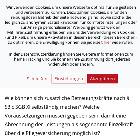
Wir verwenden Cookies, um unsere Webseite optimal für Sie gestalten
ASB Bonn/Rhein-Sieg/Eifel e.V.
und verbessern zu können. Dazu zählen Cookies, die für den
bewegt Menschen
reibungslosen Betrieb der Seite notwendig sind, sowie solche, die
lediglich zu anonymen Statistikzwecken, für Komforteinstellungen oder
zur Anzeige personalisierter Werbung genutzt werden.
Mit Ihrer Zustimmung erlauben Sie uns die Verwendung von Cookies
/
/
Home
Aktuelles
(und Pixel), um unsere Aktivitäten in diesem Bereich (diesen Bereichen)
Seminar Existenzgründung für zusätzliche Betreuungskräfte
zu optimieren. Die Einwilligung können Sie jederzeit
hier
widerrufen.
In der Datenschutzerklärung finden Sie weitere Informationen zum
Thema Tracking und Sie können Ihre Zustimmung dort jederzeit
Seminar Existenzgründung für
widerrufen oder ändern.
zusätzliche Betreuungskräfte
Schließen
Einstellungen
Akzeptieren
04.07.2019
Wie können sich zusätzliche Betreuungskräfte nach §
53 c SGB XI selbständig machen? Welche
Voraussetzungen müssen gegeben sein, damit eine
Abrechnung der Leistungen als sogenannte Einzelkraft
über die Pflegeversicherung möglich ist?