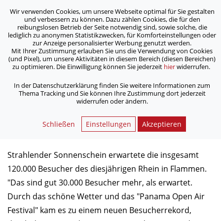
Wir verwenden Cookies, um unsere Webseite optimal für Sie gestalten
ASB Bonn/Rhein-Sieg/Eifel e.V.
und verbessern zu können. Dazu zählen Cookies, die für den
bewegt Menschen
reibungslosen Betrieb der Seite notwendig sind, sowie solche, die
lediglich zu anonymen Statistikzwecken, für Komforteinstellungen oder
zur Anzeige personalisierter Werbung genutzt werden.
Mit Ihrer Zustimmung erlauben Sie uns die Verwendung von Cookies
/
/
Home
Aktuelles
(und Pixel), um unsere Aktivitäten in diesem Bereich (diesen Bereichen)
Rhein in Flammen bei strahlendem Sonnenschein
zu optimieren. Die Einwilligung können Sie jederzeit
hier
widerrufen.
In der Datenschutzerklärung finden Sie weitere Informationen zum
Thema Tracking und Sie können Ihre Zustimmung dort jederzeit
Rhein in Flammen bei
widerrufen oder ändern.
strahlendem Sonnenschein
Schließen
Einstellungen
Akzeptieren
08.05.2018
Strahlender Sonnenschein erwartete die insgesamt
120.000 Besucher des diesjährigen Rhein in Flammen.
"Das sind gut 30.000 Besucher mehr, als erwartet.
Durch das schöne Wetter und das "Panama Open Air
Festival" kam es zu einem neuen Besucherrekord,