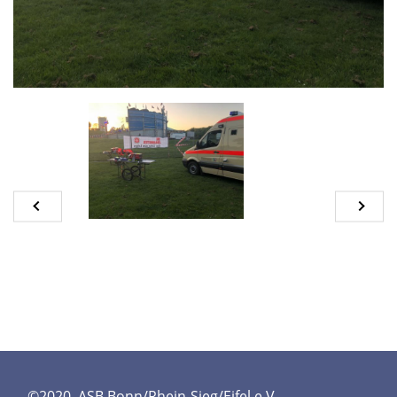
©2020. ASB Bonn/Rhein-Sieg/Eifel e.V.