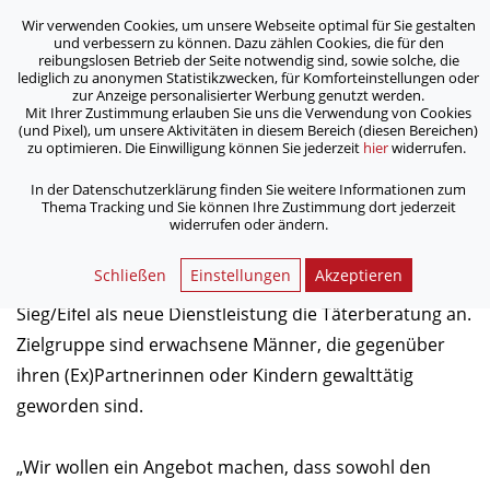
Wir verwenden Cookies, um unsere Webseite optimal für Sie gestalten
ASB Bonn/Rhein-Sieg/Eifel e.V.
und verbessern zu können. Dazu zählen Cookies, die für den
bewegt Menschen
reibungslosen Betrieb der Seite notwendig sind, sowie solche, die
lediglich zu anonymen Statistikzwecken, für Komforteinstellungen oder
zur Anzeige personalisierter Werbung genutzt werden.
Mit Ihrer Zustimmung erlauben Sie uns die Verwendung von Cookies
/
/
Home
Aktuelles
Neu beim ASB: Täterberatung
(und Pixel), um unsere Aktivitäten in diesem Bereich (diesen Bereichen)
zu optimieren. Die Einwilligung können Sie jederzeit
hier
widerrufen.
Neu beim ASB: Täterberatung
In der Datenschutzerklärung finden Sie weitere Informationen zum
Thema Tracking und Sie können Ihre Zustimmung dort jederzeit
widerrufen oder ändern.
15.11.2016
Schließen
Einstellungen
Akzeptieren
Ab dem 1. Dezember bietet der ASB Bonn/Rhein-
Sieg/Eifel als neue Dienstleistung die Täterberatung an.
Zielgruppe sind erwachsene Männer, die gegenüber
ihren (Ex)Partnerinnen oder Kindern gewalttätig
geworden sind.
„Wir wollen ein Angebot machen, dass sowohl den