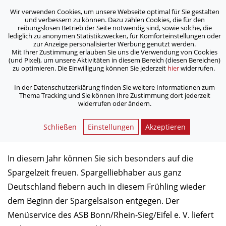
Wir verwenden Cookies, um unsere Webseite optimal für Sie gestalten
ASB Bonn/Rhein-Sieg/Eifel e.V.
und verbessern zu können. Dazu zählen Cookies, die für den
bewegt Menschen
reibungslosen Betrieb der Seite notwendig sind, sowie solche, die
lediglich zu anonymen Statistikzwecken, für Komforteinstellungen oder
zur Anzeige personalisierter Werbung genutzt werden.
Mit Ihrer Zustimmung erlauben Sie uns die Verwendung von Cookies
/
/
Home
Aktuelles
(und Pixel), um unsere Aktivitäten in diesem Bereich (diesen Bereichen)
„Königliches“ Menüangebot zur Spargelzeit
zu optimieren. Die Einwilligung können Sie jederzeit
hier
widerrufen.
In der Datenschutzerklärung finden Sie weitere Informationen zum
Thema Tracking und Sie können Ihre Zustimmung dort jederzeit
„Königliches“ Menüangebot zur
widerrufen oder ändern.
Spargelzeit
Schließen
Einstellungen
Akzeptieren
26.04.2018
In diesem Jahr können Sie sich besonders auf die
Spargelzeit freuen. Spargelliebhaber aus ganz
Deutschland fiebern auch in diesem Frühling wieder
dem Beginn der Spargelsaison entgegen. Der
Menüservice des ASB Bonn/Rhein-Sieg/Eifel e. V. liefert