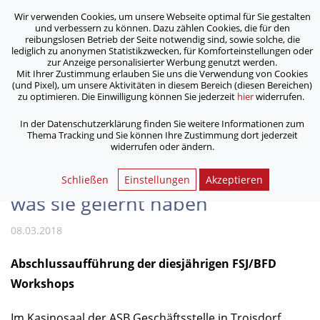
Wir verwenden Cookies, um unsere Webseite optimal für Sie gestalten
ASB Bonn/Rhein-Sieg/Eifel e.V.
und verbessern zu können. Dazu zählen Cookies, die für den
bewegt Menschen
reibungslosen Betrieb der Seite notwendig sind, sowie solche, die
lediglich zu anonymen Statistikzwecken, für Komforteinstellungen oder
zur Anzeige personalisierter Werbung genutzt werden.
Mit Ihrer Zustimmung erlauben Sie uns die Verwendung von Cookies
/
/
Home
Aktuelles
(und Pixel), um unsere Aktivitäten in diesem Bereich (diesen Bereichen)
Junge Freiwillige des ASB Bonn/Rhein-Sieg/Eifel e.V. zeigen
zu optimieren. Die Einwilligung können Sie jederzeit
hier
widerrufen.
was sie gelernt haben
In der Datenschutzerklärung finden Sie weitere Informationen zum
Thema Tracking und Sie können Ihre Zustimmung dort jederzeit
widerrufen oder ändern.
Junge Freiwillige des ASB
Bonn/Rhein-Sieg/Eifel e.V. zeigen
Schließen
Einstellungen
Akzeptieren
was sie gelernt haben
08.03.2018
Abschlussaufführung der diesjährigen FSJ/BFD
Workshops
Im Kasinosaal der ASB Geschäftsstelle in Troisdorf