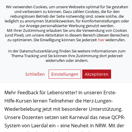
Wir verwenden Cookies, um unsere Webseite optimal für Sie gestalten
ASB Bonn/Rhein-Sieg/Eifel e.V.
und verbessern zu können. Dazu zählen Cookies, die für den
bewegt Menschen
reibungslosen Betrieb der Seite notwendig sind, sowie solche, die
lediglich zu anonymen Statistikzwecken, für Komforteinstellungen oder
zur Anzeige personalisierter Werbung genutzt werden.
Mit Ihrer Zustimmung erlauben Sie uns die Verwendung von Cookies
/
/
Home
Aktuelles
(und Pixel), um unsere Aktivitäten in diesem Bereich (diesen Bereichen)
Innovative Technologie in Erste-Hilfe-Kursen
zu optimieren. Die Einwilligung können Sie jederzeit
hier
widerrufen.
In der Datenschutzerklärung finden Sie weitere Informationen zum
Thema Tracking und Sie können Ihre Zustimmung dort jederzeit
Innovative Technologie in Erste-
widerrufen oder ändern.
Hilfe-Kursen
Schließen
Einstellungen
Akzeptieren
07.03.2018
Mehr Feedback für Lebensretter! In unseren Erste-
Hilfe-Kursen lernen Teilnehmer die Herz-Lungen-
Wiederbelebung jetzt mit besonderer Unterstützung.
Unsere Dozenten setzen seit Karneval das neue QCPR-
System von Laerdal ein – eine Neuheit in NRW. Mit der